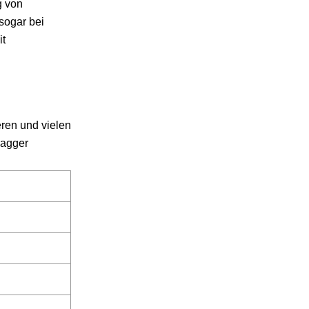
g von
sogar bei
it
eren und vielen
bagger