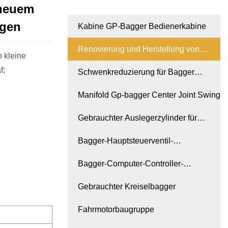
 neuem
agen
Kabine GP-Bagger Bedienerkabine
Renovierung und Herstellung von
h kleine
f;
Baggern
Schwenkreduzierung für Bagger
MOTOR GP
Manifold Gp-bagger Center Joint Swing
Gebrauchter Auslegerzylinder für
Bagger
Bagger-Hauptsteuerventil-
Hydraulikventilbaugruppe
Bagger-Computer-Controller-
Instrumententafel-Monitor
Gebrauchter Kreiselbagger
Fahrmotorbaugruppe