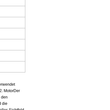
verwendet
r2. MotorDer
d den
 die
lles Sichtfeld,