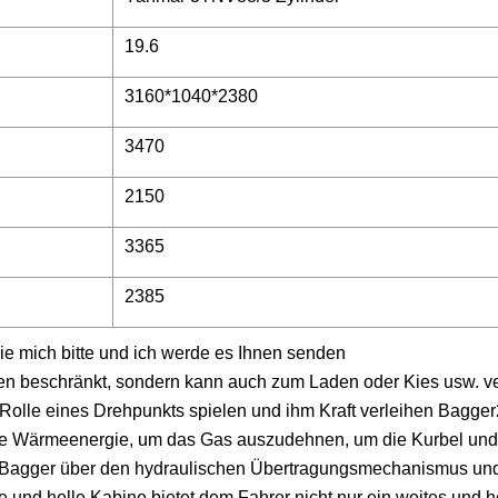
19.6
3160*1040*2380
3470
2150
3365
2385
e mich bitte und ich werde es Ihnen senden
iten beschränkt, sondern kann auch zum Laden oder Kies usw. 
e Rolle eines Drehpunkts spielen und ihm Kraft verleihen Bagge
eugte Wärmeenergie, um das Gas auszudehnen, um die Kurbel un
n Bagger über den hydraulischen Übertragungsmechanismus und
und helle Kabine bietet dem Fahrer nicht nur ein weites und he