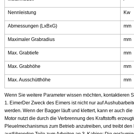
Nennleistung
Kw
Abmessungen (LxBxG)
mm
Maximaler Grabradius
mm
Max. Grabtiefe
mm
Max. Grabhöhe
mm
Max. Ausschütthöhe
mm
Wenn Sie weitere Parameter wissen möchten, kontaktieren Si
1. EimerDer Zweck des Eimers ist nicht nur auf Aushubarbe
werden. Wenn der Bagger läuft und klettert, kann er auch di
Motor nutzt die durch die Verbrennung des Kraftstoffs erz
Pleuelmechanismus zum Betrieb anzutreiben, und treibt de
ausführenden Teile zum Arbeiten an.3. Kabine: Die geräumige 