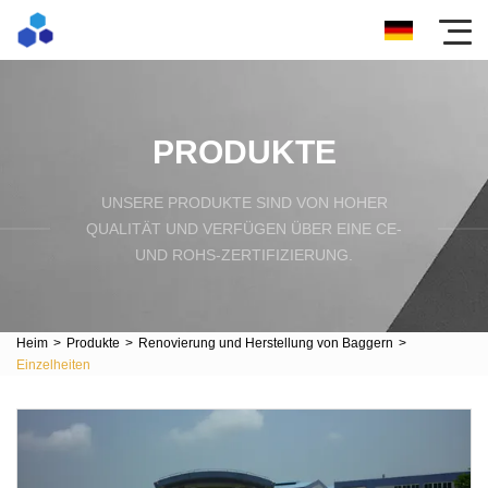
PRODUKTE
UNSERE PRODUKTE SIND VON HOHER
QUALITÄT UND VERFÜGEN ÜBER EINE CE-
UND ROHS-ZERTIFIZIERUNG.
Heim
>
Produkte
>
Renovierung und Herstellung von Baggern
>
Einzelheiten