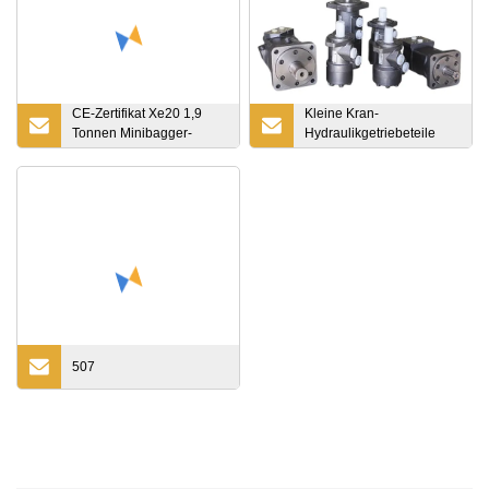
CE-Zertifikat Xe20 1,9
Kleine Kran-
Tonnen Minibagger-
Hydraulikgetriebeteile
Radbagger ohne
Orbital-Zykloiden-
Schwanz mit Dreharm
Radgetriebemotor Bm3
250cc
507