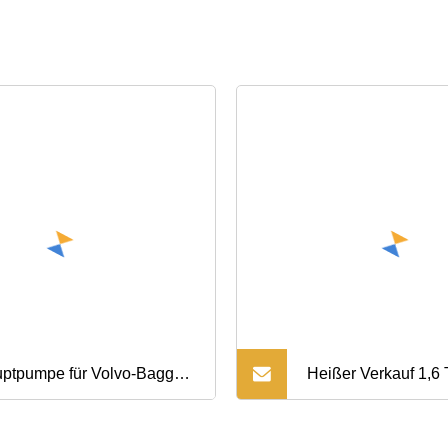
ptpumpe für Volvo-Bagger,
Heißer Verkauf 1,6
raulikpumpe für Cat
Traktorlader mit TÜV