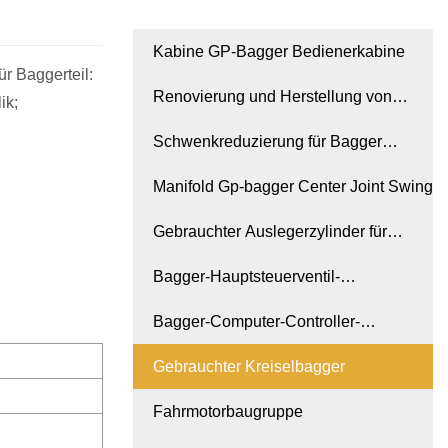
Kabine GP-Bagger Bedienerkabine
r Baggerteil:
Renovierung und Herstellung von
ik;
Baggern
Schwenkreduzierung für Bagger
MOTOR GP
Manifold Gp-bagger Center Joint Swing
Gebrauchter Auslegerzylinder für
Bagger
Bagger-Hauptsteuerventil-
Hydraulikventilbaugruppe
Bagger-Computer-Controller-
Instrumententafel-Monitor
Gebrauchter Kreiselbagger
Fahrmotorbaugruppe