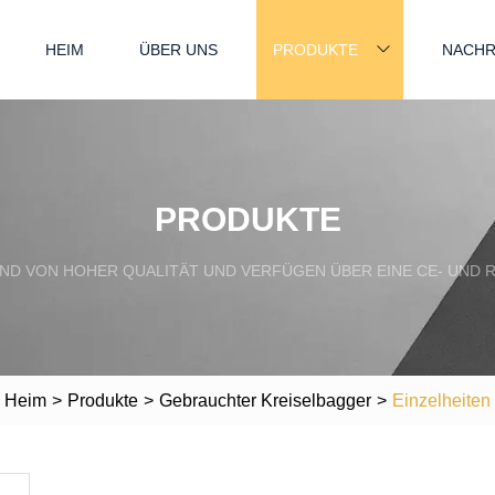
HEIM
ÜBER UNS
PRODUKTE
NACHR
PRODUKTE
ND VON HOHER QUALITÄT UND VERFÜGEN ÜBER EINE CE- UND R
Heim
>
Produkte
>
Gebrauchter Kreiselbagger
>
Einzelheiten