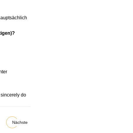
hauptsächlich
tigen)?
nter
 sincerely do
Nächste