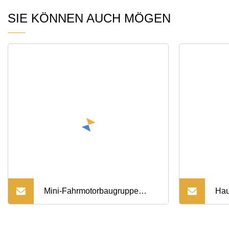
SIE KÖNNEN AUCH MÖGEN
Mini-Fahrmotorbaugruppe
Hau
Ltm04I, passend für Bobcat
Hyd