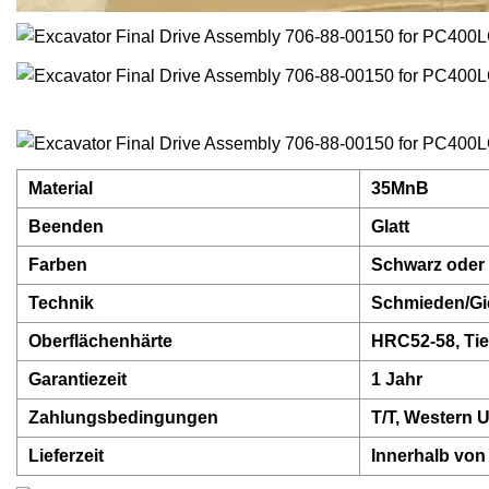
Material
35MnB
Beenden
Glatt
Farben
Schwarz oder
Technik
Schmieden/Gi
Oberflächenhärte
HRC52-58, Ti
Garantiezeit
1 Jahr
Zahlungsbedingungen
T/T, Western U
Lieferzeit
Innerhalb von