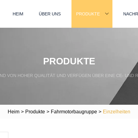
HEIM
ÜBER UNS
PRODUKTE
NACHR
PRODUKTE
ND VON HOHER QUALITÄT UND VERFÜGEN ÜBER EINE CE- UND R
Heim
>
Produkte
>
Fahrmotorbaugruppe
>
Einzelheiten