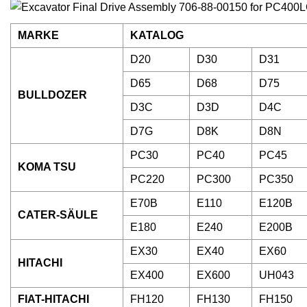
MARKE
KATALOG
D20
D30
D31
D65
D68
D75
BULLDOZER
D3C
D3D
D4C
D7G
D8K
D8N
PC30
PC40
PC45
KOMA TSU
PC220
PC300
PC350
E70B
E110
E120B
CATER-SÄULE
E180
E240
E200B
EX30
EX40
EX60
HITACHI
EX400
EX600
UH043
FIAT-HITACHI
FH120
FH130
FH150