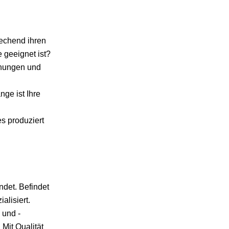
rechend ihren
 geeignet ist?
hnungen und
nge ist Ihre
es produziert
det. Befindet
alisiert.
 und -
Mit Qualität