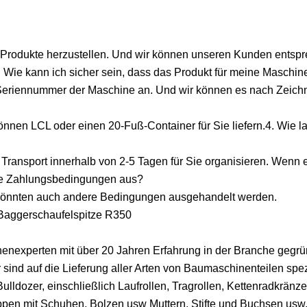
te Produkte herzustellen. Und wir können unseren Kunden entsp
. Wie kann ich sicher sein, dass das Produkt für meine Maschine
e Seriennummer der Maschine an. Und wir können es nach Zeic
nnen LCL oder einen 20-Fuß-Container für Sie liefern.4. Wie la
 Transport innerhalb von 2-5 Tagen für Sie organisieren. Wenn 
die Zahlungsbedingungen aus?
 könnten auch andere Bedingungen ausgehandelt werden.
 Baggerschaufelspitze R350
experten mit über 20 Jahren Erfahrung in der Branche gegrün
ind auf die Lieferung aller Arten von Baumaschinenteilen spezi
lldozer, einschließlich Laufrollen, Tragrollen, Kettenradkränze
en mit Schuhen, Bolzen usw Muttern, Stifte und Buchsen usw. 