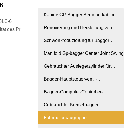
6
Kabine GP-Bagger Bedienerkabine
00LC-6
Renovierung und Herstellung von
tät des Pr;
Baggern
Schwenkreduzierung für Bagger
MOTOR GP
Manifold Gp-bagger Center Joint Swing
Gebrauchter Auslegerzylinder für
Bagger
Bagger-Hauptsteuerventil-
Hydraulikventilbaugruppe
Bagger-Computer-Controller-
Instrumententafel-Monitor
Gebrauchter Kreiselbagger
Fahrmotorbaugruppe