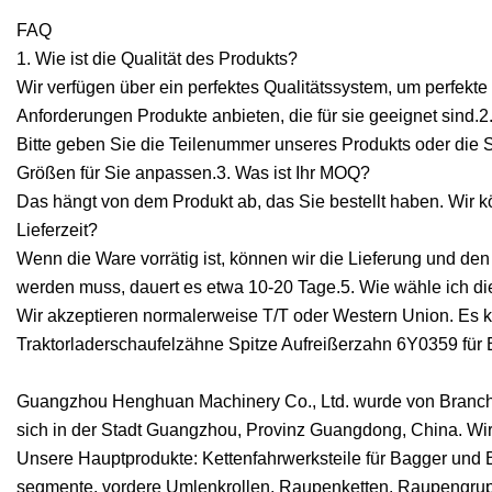
FAQ
1. Wie ist die Qualität des Produkts?
Wir verfügen über ein perfektes Qualitätssystem, um perfek
Anforderungen Produkte anbieten, die für sie geeignet sind.2
Bitte geben Sie die Teilenummer unseres Produkts oder di
Größen für Sie anpassen.3. Was ist Ihr MOQ?
Das hängt von dem Produkt ab, das Sie bestellt haben. Wir kö
Lieferzeit?
Wenn die Ware vorrätig ist, können wir die Lieferung und den
werden muss, dauert es etwa 10-20 Tage.5. Wie wähle ich 
Wir akzeptieren normalerweise T/T oder Western Union. Es
Traktorladerschaufelzähne Spitze Aufreißerzahn 6Y0359 für
Guangzhou Henghuan Machinery Co., Ltd. wurde von Branchen
sich in der Stadt Guangzhou, Provinz Guangdong, China. Wir s
Unsere Hauptprodukte: Kettenfahrwerksteile für Bagger und Bu
segmente, vordere Umlenkrollen, Raupenketten, Raupengrupp