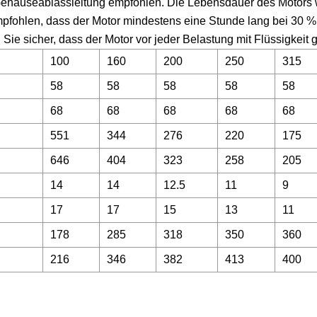
ehäuseablassleitung empfohlen. Die Lebensdauer des Motors 
mpfohlen, dass der Motor mindestens eine Stunde lang bei 30 %
ie sicher, dass der Motor vor jeder Belastung mit Flüssigkeit gef
100
160
200
250
315
58
58
58
58
58
68
68
68
68
68
551
344
276
220
175
646
404
323
258
205
14
14
12.5
11
9
17
17
15
13
11
178
285
318
350
360
216
346
382
413
400