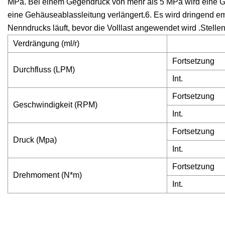
MPa. Bei einem Gegendruck von mehr als 5 MPa wird eine G
eine Gehäuseablassleitung verlängert.6. Es wird dringend e
Nenndrucks läuft, bevor die Volllast angewendet wird .Stellen S
Verdrängung (ml/r)
Fortsetzung
Durchfluss (LPM)
Int.
Fortsetzung
Geschwindigkeit (RPM)
Int.
Fortsetzung
Druck (Mpa)
Int.
Fortsetzung
Drehmoment (N*m)
Int.