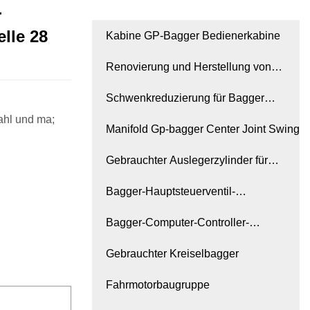
-
lle 28
Kabine GP-Bagger Bedienerkabine
Renovierung und Herstellung von
Baggern
Schwenkreduzierung für Bagger
ahl und ma;
MOTOR GP
Manifold Gp-bagger Center Joint Swing
Gebrauchter Auslegerzylinder für
Bagger
Bagger-Hauptsteuerventil-
Hydraulikventilbaugruppe
Bagger-Computer-Controller-
Instrumententafel-Monitor
Gebrauchter Kreiselbagger
Fahrmotorbaugruppe