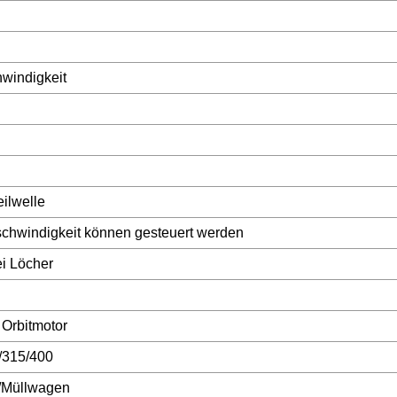
windigkeit
eilwelle
schwindigkeit können gesteuert werden
ei Löcher
 Orbitmotor
/315/400
r/Müllwagen