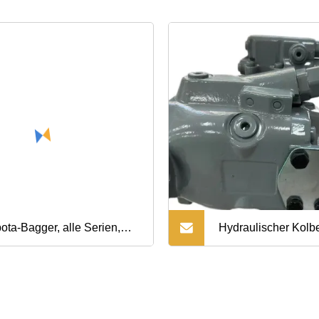
ota-Bagger, alle Serien,
Hydraulischer Kolb
ptpumpe, alle Modelle,
Kettenbagger mit 1,
raulikpumpe
Tonnen