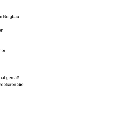
im Bergbau
en,
ner
onal gemäß
zeptieren Sie