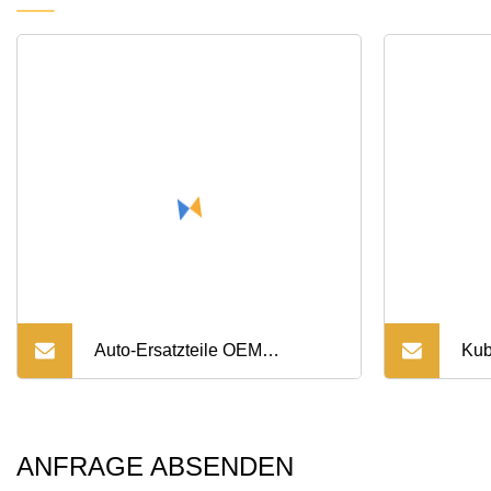
Auto-Ersatzteile OEM
Kub
hochwertige Bagger-
Hau
Dieselmotor-Kraftstoff-
Hyd
ANFRAGE ABSENDEN