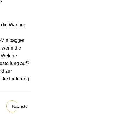
e
r die Wartung
--Minibagger
, wenn die
5. Welche
estellung auf?
nd zur
.Die Lieferung
Nächste