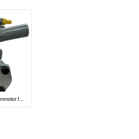
enmotor für
5 bis 2,5