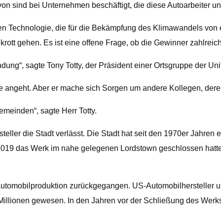
avon sind bei Unternehmen beschäftigt, die diese Autoarbeiter u
en Technologie, die für die Bekämpfung des Klimawandels von e
t gehen. Es ist eine offene Frage, ob die Gewinner zahlreicher
dung“, sagte Tony Totty, der Präsident einer Ortsgruppe der Unit
inde angeht. Aber er mache sich Sorgen um andere Kollegen, de
emeinden“, sagte Herr Totty.
eller die Stadt verlässt. Die Stadt hat seit den 1970er Jahren 
 2019 das Werk im nahe gelegenen Lordstown geschlossen hatte
Automobilproduktion zurückgegangen. US-Automobilhersteller un
Millionen gewesen. In den Jahren vor der Schließung des Werks