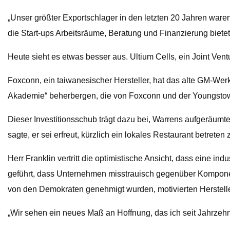
„Unser größter Exportschlager in den letzten 20 Jahren waren 
die Start-ups Arbeitsräume, Beratung und Finanzierung bietet
Heute sieht es etwas besser aus. Ultium Cells, ein Joint Vent
Foxconn, ein taiwanesischer Hersteller, hat das alte GM-Wer
Akademie“ beherbergen, die von Foxconn und der Youngstown 
Dieser Investitionsschub trägt dazu bei, Warrens aufgeräumte
sagte, er sei erfreut, kürzlich ein lokales Restaurant betrete
Herr Franklin vertritt die optimistische Ansicht, dass eine 
geführt, dass Unternehmen misstrauisch gegenüber Komponent
von den Demokraten genehmigt wurden, motivierten Herstell
„Wir sehen ein neues Maß an Hoffnung, das ich seit Jahrzehn