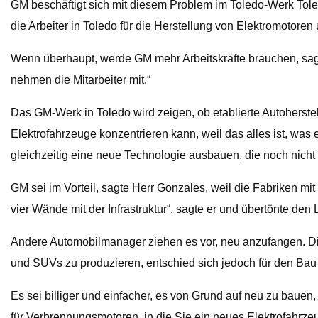
GM beschäftigt sich mit diesem Problem im Toledo-Werk Toledo 
die Arbeiter in Toledo für die Herstellung von Elektromotor
Wenn überhaupt, werde GM mehr Arbeitskräfte brauchen, sagt
nehmen die Mitarbeiter mit.“
Das GM-Werk in Toledo wird zeigen, ob etablierte Autoherste
Elektrofahrzeuge konzentrieren kann, weil das alles ist, was
gleichzeitig eine neue Technologie ausbauen, die noch nicht pr
GM sei im Vorteil, sagte Herr Gonzales, weil die Fabriken m
vier Wände mit der Infrastruktur“, sagte er und übertönte de
Andere Automobilmanager ziehen es vor, neu anzufangen. Di
und SUVs zu produzieren, entschied sich jedoch für den Bau e
Es sei billiger und einfacher, es von Grund auf neu zu bauen,
für Verbrennungsmotoren, in die Sie ein neues Elektrofahrze