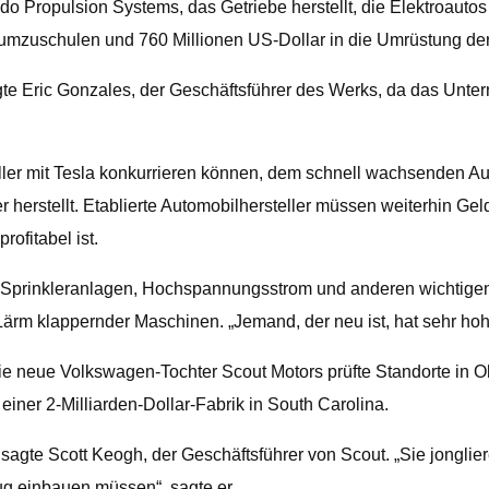
Propulsion Systems, das Getriebe herstellt, die Elektroautos ni
en umzuschulen und 760 Millionen US-Dollar in die Umrüstung de
e Eric Gonzales, der Geschäftsführer des Werks, da das Unter
ller mit Tesla konkurrieren können, dem schnell wachsenden Aut
 er herstellt. Etablierte Automobilhersteller müssen weiterhin
ofitabel ist.
it Sprinkleranlagen, Hochspannungsstrom und anderen wichtigen
n Lärm klappernder Maschinen. „Jemand, der neu ist, hat sehr hoh
e neue Volkswagen-Tochter Scout Motors prüfte Standorte in O
iner 2-Milliarden-Dollar-Fabrik in South Carolina.
 sagte Scott Keogh, der Geschäftsführer von Scout. „Sie jonglie
ug einbauen müssen“, sagte er.