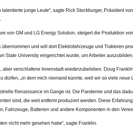
talentierte junge Leute“, sagte Rick Stockburger, Präsident von
.
ure von GM und LG Energy Solution, steigert die Produktion von 
k übernommen und will dort Elektrofahrzeuge und Traktoren pro
State University eingerichtet wurde, um Arbeiter auszubilden
, aber verschlafene Innenstadt wiederzubeleben. Doug Franklin,
n zu dürfen, „in dem mich niemand kannte, weil wir so viele neue 
industrielle Renaissance im Gange ist. Die Pandemie und das dad
en sind, die weit entfernt produziert werden. Diese Erfahrung
er, Fahrzeuge, Batterien und andere Komponenten in den Verei
ten nicht mehr gesehen habe“, sagte Franklin.