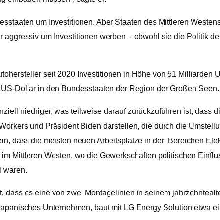
sstaaten um Investitionen. Aber Staaten des Mittleren Westens,
ker aggressiv um Investitionen werben – obwohl sie die Politi
ersteller seit 2020 Investitionen in Höhe von 51 Milliarden U
en US-Dollar in den Bundesstaaten der Region der Großen Seen.
iell niedriger, was teilweise darauf zurückzuführen ist, dass d
o Workers und Präsident Biden darstellen, die durch die Umstell
ein, dass die meisten neuen Arbeitsplätze in den Bereichen Ele
 im Mittleren Westen, wo die Gewerkschaften politischen Einflu
l waren.
t, dass es eine von zwei Montagelinien in seinem jahrzehnteal
anisches Unternehmen, baut mit LG Energy Solution etwa eine St