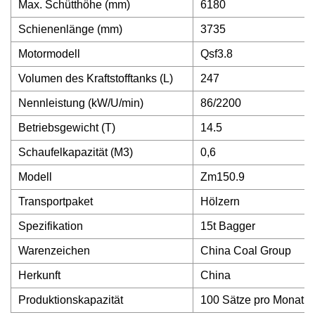
Max. Schütthöhe (mm)
6180
Schienenlänge (mm)
3735
Motormodell
Qsf3.8
Volumen des Kraftstofftanks (L)
247
Nennleistung (kW/U/min)
86/2200
Betriebsgewicht (T)
14.5
Schaufelkapazität (M3)
0,6
Modell
Zm150.9
Transportpaket
Hölzern
Spezifikation
15t Bagger
Warenzeichen
China Coal Group
Herkunft
China
Produktionskapazität
100 Sätze pro Monat