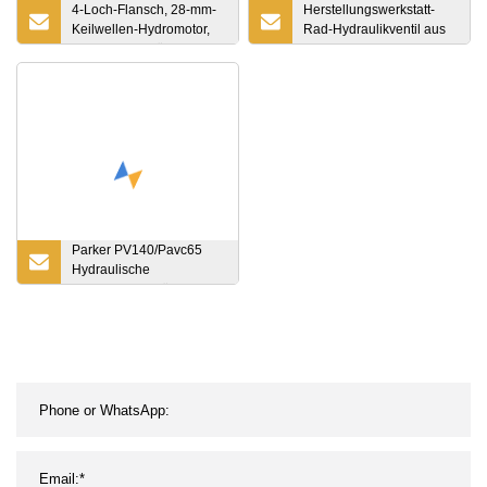
4-Loch-Flansch, 28-mm-
Herstellungswerkstatt-
Keilwellen-Hydromotor,
Rad-Hydraulikventil aus
Obit-Hydraulikölpumpe,
Gusseisen, schwarz,
Zykloidenmotor,
doppelt
Bm3/BMS/Oms/Mr,
austauschbar mit
Sumitomo M+S Eaton
Parker PV140/Pavc65
Hydraulische
Kolbenpumpe für
Baggerhauptteil mit
variabler Verdrängung