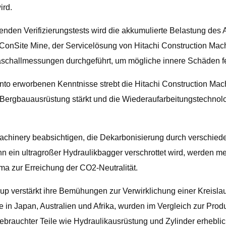
ird.
nden Verifizierungstests wird die akkumulierte Belastung des
n ConSite Mine, der Servicelösung von Hitachi Construction Ma
raschallmessungen durchgeführt, um mögliche innere Schäden fe
into erworbenen Kenntnisse strebt die Hitachi Construction Ma
Bergbauausrüstung stärkt und die Wiederaufarbeitungstechnolog
chinery beabsichtigen, die Dekarbonisierung durch verschieden
n ein ultragroßer Hydraulikbagger verschrottet wird, werden me
ma zur Erreichung der CO2-Neutralität.
up verstärkt ihre Bemühungen zur Verwirklichung einer Kreisla
e in Japan, Australien und Afrika, wurden im Vergleich zur Pro
auchter Teile wie Hydraulikausrüstung und Zylinder erheblich 