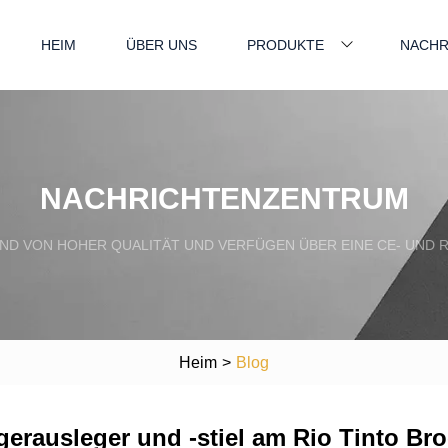
HEIM
ÜBER UNS
PRODUKTE
NACHR
NACHRICHTENZENTRUM
ND VON HOHER QUALITÄT UND VERFÜGEN ÜBER EINE CE- UND R
Heim
>
Blog
ggerausleger und -stiel am Rio Tinto B