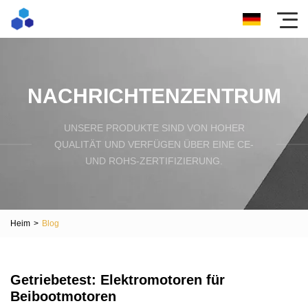
NACHRICHTENZENTRUM
UNSERE PRODUKTE SIND VON HOHER
QUALITÄT UND VERFÜGEN ÜBER EINE CE-
UND ROHS-ZERTIFIZIERUNG.
Heim
>
Blog
Getriebetest: Elektromotoren für
Beibootmotoren